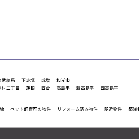
東武練馬
下赤塚
成増
和光市
志村三丁目
蓮根
西台
高島平
新高島平
西高島平
線
ペット飼育可の物件
リフォーム済み物件
駅近物件
築浅