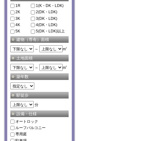
1R
1(K・DK・LDK)
2K
2(DK・LDK)
3K
3(DK・LDK)
4K
4(DK・LDK)
5K
5(DK・LDK)以上
建物（専有）面積
～
m
2
土地面積
～
m
2
築年数
駅徒歩
分
設備・仕様
オートロック
ルーフバルコニー
専用庭
駐車場