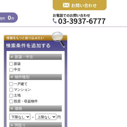
お問い合わせ
お電話でのお問い合わせ
0
03-3937-6777
物件
件
新築・中古
新築
中古
物件種別
一戸建て
マンション
土地
投資・収益物件
価格
～
円
間取り