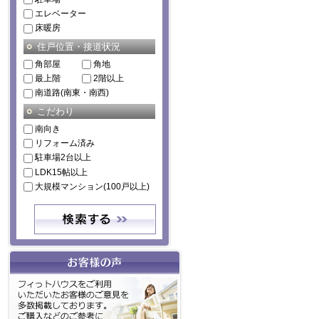
エレベーター
床暖房
住戸位置・接道状況
角部屋
角地
最上階
2階以上
南道路(南東・南西)
こだわり
南向き
リフォーム済み
駐車場2台以上
LDK15帖以上
大規模マンション(100戸以上)