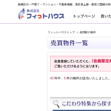
板橋区の一戸建て・マンション・不動産情報、東武東上線・都営三田線の物
トップページ
買い
フィっトハウストップ
成増駅の物件
43
件中、
5
件の物件が該当いたしました