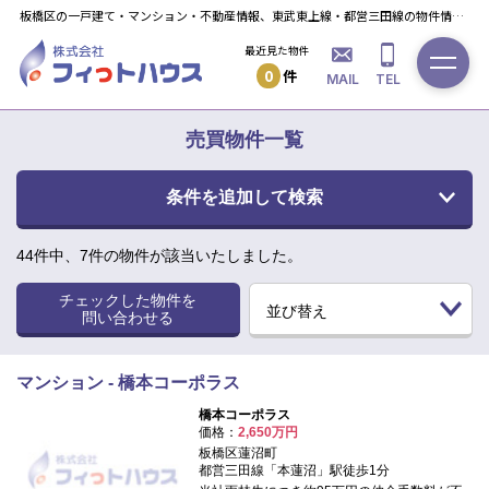
板橋区の一戸建て・マンション・不動産情報、東武東上線・都営三田線の物件情報ならフィっト・ハウスへ！
最近見た物件
0
件
MAIL
TEL
売買物件一覧
条件を追加して検索
44
件中、
7
件の物件が該当いたしました。
チェックした物件を
問い合わせる
マンション - 橋本コーポラス
橋本コーポラス
価格：
2,650万円
板橋区蓮沼町
都営三田線「本蓮沼」駅徒歩1分