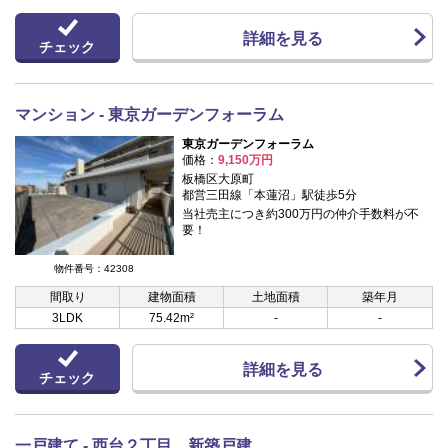
詳細を見る
チェック
マンション - 東京ガーデンフォーラム
東京ガーデンフォーラム
価格：
9,150万円
板橋区大原町
都営三田線「本蓮沼」駅徒歩5分
当社売主につき約300万円の仲介手数料が不
要！
物件番号：42308
間取り
建物面積
土地面積
築年月
3LDK
75.42m²
-
-
詳細を見る
チェック
一戸建て - 西台２丁目 新築戸建