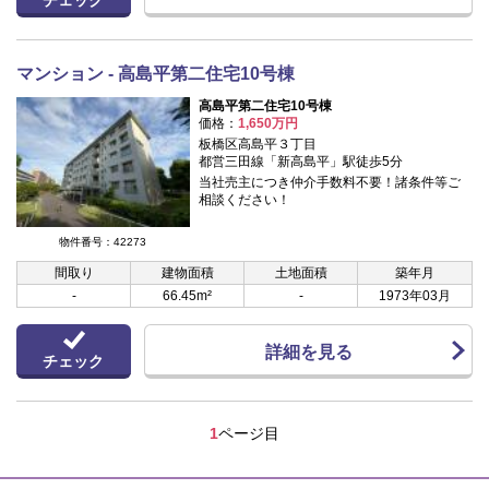
マンション - 高島平第二住宅10号棟
高島平第二住宅10号棟
価格：
1,650万円
板橋区高島平３丁目
都営三田線「新高島平」駅徒歩5分
当社売主につき仲介手数料不要！諸条件等ご
相談ください！
物件番号：42273
間取り
建物面積
土地面積
築年月
-
66.45m²
-
1973年03月
詳細を見る
チェック
1
ページ目