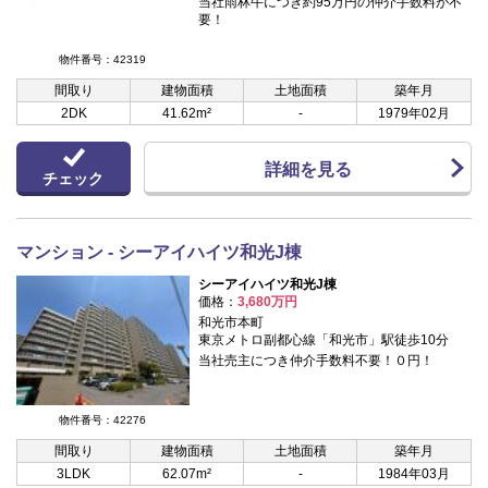
当社雨林牛につき約95万円の仲介手数料が不
要！
物件番号：42319
間取り
建物面積
土地面積
築年月
2DK
41.62m²
-
1979年02月
詳細を見る
チェック
マンション - シーアイハイツ和光J棟
シーアイハイツ和光J棟
価格：
3,680万円
和光市本町
東京メトロ副都心線「和光市」駅徒歩10分
当社売主につき仲介手数料不要！０円！
物件番号：42276
間取り
建物面積
土地面積
築年月
3LDK
62.07m²
-
1984年03月