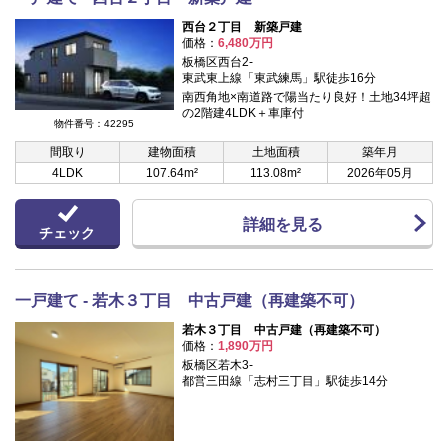
西台２丁目 新築戸建
価格：
6,480万円
板橋区西台2-
東武東上線「東武練馬」駅徒歩16分
南西角地×南道路で陽当たり良好！土地34坪超
の2階建4LDK＋車庫付
物件番号：42295
間取り
建物面積
土地面積
築年月
4LDK
107.64m²
113.08m²
2026年05月
詳細を見る
チェック
一戸建て - 若木３丁目 中古戸建（再建築不可）
若木３丁目 中古戸建（再建築不可）
価格：
1,890万円
板橋区若木3-
都営三田線「志村三丁目」駅徒歩14分