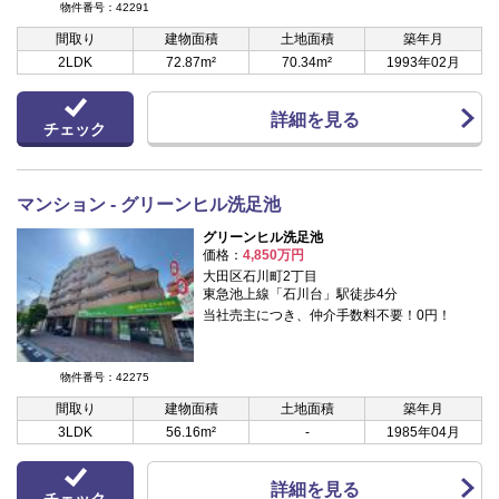
物件番号：42291
間取り
建物面積
土地面積
築年月
2LDK
72.87m²
70.34m²
1993年02月
詳細を見る
チェック
マンション - グリーンヒル洗足池
グリーンヒル洗足池
価格：
4,850万円
大田区石川町2丁目
東急池上線「石川台」駅徒歩4分
当社売主につき、仲介手数料不要！0円！
物件番号：42275
間取り
建物面積
土地面積
築年月
3LDK
56.16m²
-
1985年04月
詳細を見る
チェック