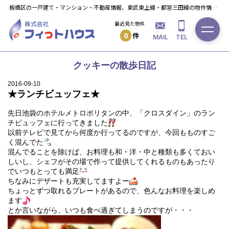
板橋区の一戸建て・マンション・不動産情報、東武東上線・都営三田線の物件情報ならフィっト・ハウスへ！
最近見た物件
0
件
MAIL
TEL
クッキーの散歩日記
2016-09-10
★ランチビュッフェ★
先日池袋のホテルメトロポリタンの中、「クロスダイン」のラン
チビュッフェに行ってきました
以前テレビで見てから何度か行ってるのですが、今回もものすご
く混んでた
混んでることを除けば、お料理も和・洋・中と種類も多くておい
しいし、シェフがその場で作って提供してくれるものもあったり
でいつもとっても満足
ちなみにデザートも充実してますよー
ちょっとずつ取れるプレートがあるので、色んなお料理を楽しめ
ます
とか言いながら、いつも食べ過ぎてしまうのですが・・・