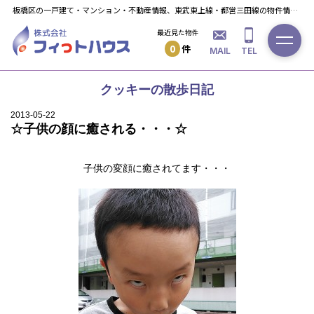
板橋区の一戸建て・マンション・不動産情報、東武東上線・都営三田線の物件情報ならフィっト・ハウスへ！
最近見た物件
0
件
MAIL
TEL
クッキーの散歩日記
2013-05-22
☆子供の顔に癒される・・・☆
子供の変顔に癒されてます・・・