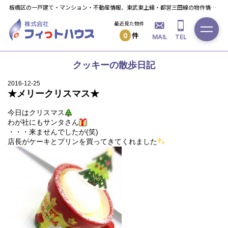
板橋区の一戸建て・マンション・不動産情報、東武東上線・都営三田線の物件情報ならフィっト・ハウスへ！
最近見た物件
0
件
MAIL
TEL
クッキーの散歩日記
2016-12-25
★メリークリスマス★
今日はクリスマス
わが社にもサンタさん
・・・来ませんでしたが(笑)
店長がケーキとプリンを買ってきてくれました