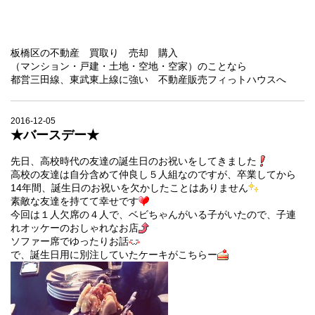
板橋区の不動産 買取り 売却 購入
（マンション・戸建・土地・空地・空家）のことなら
都営三田線、東武東上線に強い 不動産販売フィっトハウスへ
2016-12-05
★バースデー★
先日、高校時代の友達の誕生日のお祝いをしてきました
高校の友達は自分含めて仲良し５人組なのですが、卒業してから
14年間、誕生日のお祝いを欠かしたことはありません
素敵な友達を持てて幸せです
今回は１人欠席の４人で、ベビちゃんがいる子がいたので、子連
れオッケーのおしゃれなお店
ソファー席でゆったりお話
で、誕生日用に別注していたケーキがこちらー