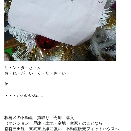
サ・ン・タ・さ・ん
お・ね・が・い・く・だ・さ・い
笑
・・・かわいいね。。
板橋区の不動産 買取り 売却 購入
（マンション・戸建・土地・空地・空家）のことなら
都営三田線、東武東上線に強い 不動産販売フィっトハウスへ