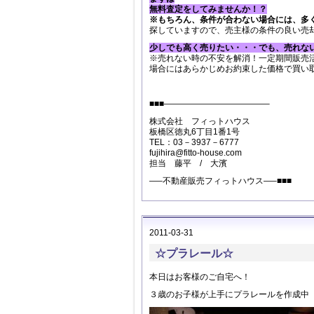
無料査定をしてみませんか！？
※もちろん、条件が合わない場合には、多
探していますので、売主様の条件の良い売
少しでも高く売りたい・・・でも、売れな
※売れない時の不安を解消！一定期間販売
場合にはあらかじめお約束した価格で買い
■■■————————————–
株式会社 フィっトハウス
板橋区徳丸6丁目1番1号
TEL：03－3937－6777
fujihira@fitto-house.com
担当 藤平 / 大濱
—–不動産販売フィっトハウス—–■■■
2011-03-31
☆プラレール☆
本日はお客様のご自宅へ！
３歳のお子様が上手にプラレールを作成中