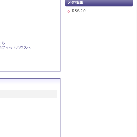
RSS 2.0
なら
売フィっトハウスへ