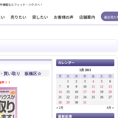
件情報ならフィっト・ハウスへ！
たい
売りたい
貸したい
お客様の声
店舗案内
最近見た
3月 2011
・買い取り 板橋区☆
月
火
水
木
金
土
日
1
2
3
4
5
6
集中！！
7
8
9
10
11
12
13
14
15
16
17
18
19
20
21
22
23
24
25
26
27
28
29
30
31
« 2月
4月 »