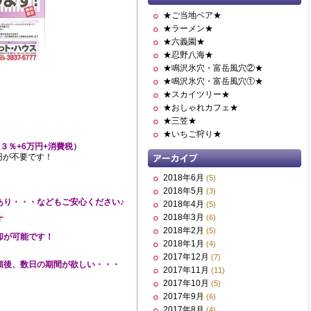
★ご当地ベア★
★ラーメン★
★六義園★
★忍野八海★
★鳴沢氷穴・富岳風穴②★
★鳴沢氷穴・富岳風穴①★
★スカイツリー★
★おしゃれカフェ★
★三笠★
★いちご狩り★
３％+6万円+消費税）
万円が不要です！
2018年6月
(5)
2018年5月
(3)
あり・・・などもご安心ください♪
2018年4月
(5)
2018年3月
(6)
す
2018年2月
(5)
却が可能です！
2018年1月
(4)
2017年12月
(7)
領後、数日の期間が欲しい・・・
2017年11月
(11)
2017年10月
(5)
2017年9月
(6)
2017年8月
(4)