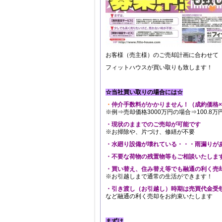
お客様（売主様）のご売却計画に合わせて
フィットハウスが買い取りも致します！
☆当社買い取りの場合には☆
・
仲介手数料がかかりません！（成約価格×
※例⇒売却価格3000万円の場合⇒100.8
・現状のままでのご売却が可能です
※お掃除や、片づけ、修繕が不要
・水廻り設備が壊れている・・・雨漏りが
・不要な荷物の残置物等もご相談いたしま
・買い替え、住み替え等でも融通の利く売
※お引越しまで通常の生活ができます！
・引き渡し（お引越し）時期は売買代金受
など融通の利く売却をお約束いたします
まずは