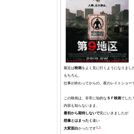
最近は
映画
をよく見に行くようになりまし
もちろん、
仕事が終わってからの、夜のレイトショー
この映画は、非常に知的な
ＳＦ映画
でした
内容も知らないまま、
最初から期待しないで
見にいきましたが
想像とはまったく
違い
大変面白
かったです