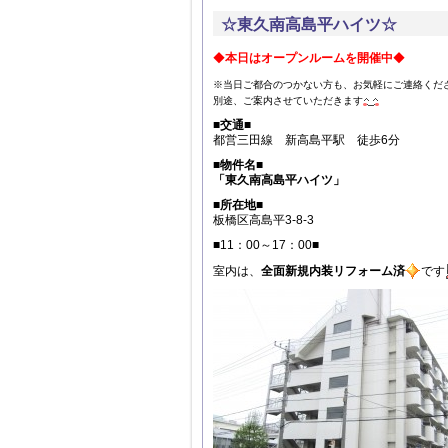
☆東久南高島平ハイツ☆
◆
本日はオープンルームを開催中
◆
※当日ご都合のつかない方も、お気軽にご連絡くだ
別途、ご案内させていただきます
■交通■
都営三田線 新高島平駅 徒歩6分
■物件名■
「東久南高島平ハイツ」
■所在地■
板橋区高島平3-8-3
■11：00～17：00■
室内は、
全面新規内装リフォーム済
です