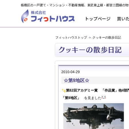
板橋区の一戸建て・マンション・不動産情報、東武東上線・都営三田線の物
トップページ
買い
フィっトハウストップ
クッキーの散歩日記
2010-04-29
☆第9地区☆
第82回アカデミー賞 「作品賞」他4部
「第9地区」
を見ました