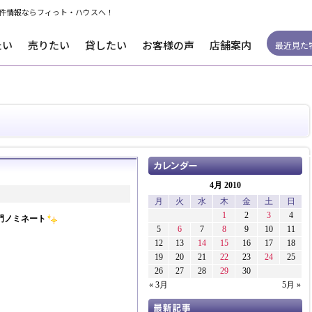
件情報ならフィっト・ハウスへ！
たい
売りたい
貸したい
お客様の声
店舗案内
最近見た
4月 2010
月
火
水
木
金
土
日
1
2
3
4
門ノミネート
5
6
7
8
9
10
11
12
13
14
15
16
17
18
19
20
21
22
23
24
25
26
27
28
29
30
« 3月
5月 »