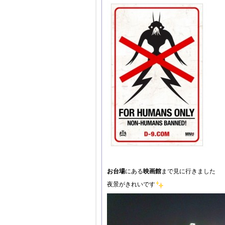
お台場
にある
映画館
まで見に行きました
夜景がきれいです