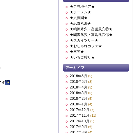
★ご当地ベア★
★ラーメン★
★六義園★
★忍野八海★
★鳴沢氷穴・富岳風穴②★
★鳴沢氷穴・富岳風穴①★
★スカイツリー★
★おしゃれカフェ★
★三笠★
★いちご狩り★
た
2018年6月
(5)
2018年5月
(3)
です
2018年4月
(5)
2018年3月
(6)
！
2018年2月
(5)
2018年1月
(4)
2017年12月
(7)
2017年11月
(11)
2017年10月
(5)
2017年9月
(6)
2017年8月
(4)