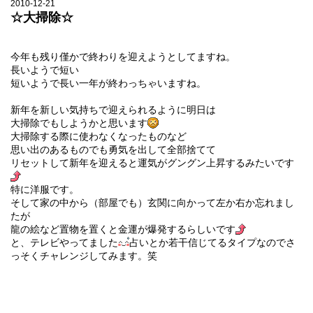
2010-12-21
☆大掃除☆
今年も残り僅かで終わりを迎えようとしてますね。
長いようで短い
短いようで長い一年が終わっちゃいますね。
新年を新しい気持ちで迎えられるように明日は
大掃除でもしようかと思います
大掃除する際に使わなくなったものなど
思い出のあるものでも勇気を出して全部捨てて
リセットして新年を迎えると運気がグングン上昇するみたいです
特に洋服です。
そして家の中から（部屋でも）玄関に向かって左か右か忘れまし
たが
龍の絵など置物を置くと金運が爆発するらしいです
と、テレビやってました
占いとか若干信じてるタイプなのでさ
っそくチャレンジしてみます。笑