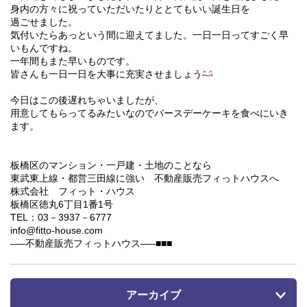
身内の方々に祝っていただいたりととてもいい誕生日を
過ごせました。
気付いたらあっという間に迎えてました。一日一日ってすごく早
いもんですね。
一年間もまた早いものです。
皆さんも一日一日を大事に充実させましょう
今日はこの後遅れちゃいましたが、
用意してもらってるみたいなのでバースデーケーキを食べにいき
ます。
板橋区のマンション・一戸建・土地のことなら
東武東上線・都営三田線に強い 不動産販売フィっトハウスへ
株式会社 フィっト・ハウス
板橋区徳丸6丁目1番1号
TEL：03－3937－6777
info@fitto-house.com
—–不動産販売フィっトハウス—–■■■
アーカイブ