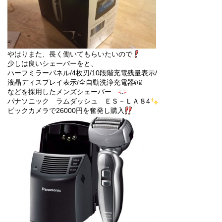
やはりまた、
長く働いてもらいたいので
少しは良いシェーバーをと、
ハーフミラーパネル/
4枚刃
/10段階充電残量表示/
液晶ディスプレイ表示/
全自動洗浄充電器
などを採用したメンズシェーバー
パナソニック ラムダッシュ ＥＳ－ＬＡ８4
ビックカメラで26000円を奮発し購入