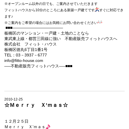
※オープンルーム以外の日でも、ご案内させていただきます
フィットハウスから10分のところにある新築一戸建てです
すぐに対応でき
ます♪
※ご案内をご希望の場合にはお気軽にお問い合わせください
■■■————————————–
板橋区のマンション・一戸建・土地のことなら
東武東上線・都営三田線に強い 不動産販売フィっトハウスへ
株式会社 フィっト・ハウス
板橋区徳丸6丁目1番1号
TEL：03－3937－6777
info@fitto-house.com
—–不動産販売フィっトハウス—–■■■
2010-12-25
☆Ｍｅｒｒｙ Ｘ’ｍａｓ☆
１２月２５日
Ｍｅｒｒｙ Ｘ’ｍａｓ