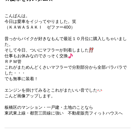
こんばんは。
今日は愛車をイジってやりました。笑
（ＫＡＷＡＳＡＫＩ ゼファー400）
昔っからバイクが好きなもんで最近１０月位に購入しちゃいまし
た。
そして今日、ついにマフラーが到着しました
仕事もお休みなのでさっそく交換
ＲＰＭ管
これがまためんどくさいマフラーで分割部分から全部バラバラで
した・・・
でも無事に装着！
エンジンを掛けてみるとこれがまたいい音でした
こんど画像アップします。
板橋区のマンション・一戸建・土地のことなら
東武東上線・都営三田線に強い 不動産販売フィっトハウスへ