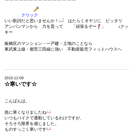
クリック
いい歌詞だと思いませんか！
はたらくオヤジ
に ピッタリ
アンパンマンから 力を貰って 「頑張るぞー
」
♪クッ
キー
板橋区のマンション・一戸建・土地のことなら
東武東上線・都営三田線に強い 不動産販売フィっトハウスへ
2010-12-09
☆寒いです☆
こんばんは。
急に寒くなりましたね
いつもバイクで通勤しているわけですが、
そろそろ限界を感じました。
ものすっごく寒いです