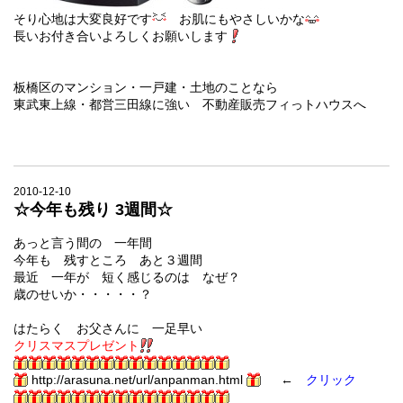
そり心地は大変良好です
お肌にもやさしいかな
長いお付き合いよろしくお願いします
板橋区のマンション・一戸建・土地のことなら
東武東上線・都営三田線に強い 不動産販売フィっトハウスへ
2010-12-10
☆今年も残り 3週間☆
あっと言う間の 一年間
今年も 残すところ あと３週間
最近 一年が 短く感じるのは なぜ？
歳のせいか・・・・・？
はたらく お父さんに 一足早い
クリスマスプレゼント
http://arasuna.net/url/anpanman.html
←
クリック