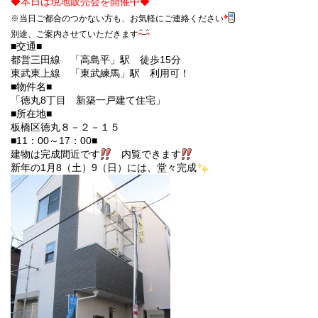
◆
本日は現地販売会を開催中
◆
※当日ご都合のつかない方も、お気軽にご連絡ください
別途、ご案内させていただきます
■交通■
都営三田線 「高島平」駅 徒歩15分
東武東上線 「東武練馬」駅 利用可！
■物件名■
「徳丸8丁目 新築一戸建て住宅」
■所在地■
板橋区徳丸８－２－１５
■11：00～17：00■
建物は完成間近です
内覧できます
新年の1月8（土）9（日）には、堂々完成