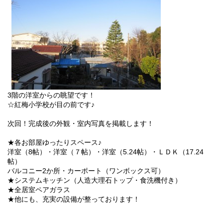
3階の洋室からの眺望です！
☆紅梅小学校が目の前です♪
次回！完成後の外観・室内写真を掲載します！
★各お部屋ゆったりスペース♪
洋室（8帖）・洋室（７帖）・洋室（5.24帖）・ＬＤＫ（17.24
帖）
バルコニー2か所・カーポート（ワンボックス可）
★システムキッチン（人造大理石トップ・食洗機付き）
★全居室ペアガラス
★他にも、充実の設備が整っております！