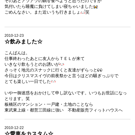
そのあとアツアツの鍋を食べようと思ったのですが
気付いたら睡魔に負けてしまい寝ちゃいました
ごめんなさい。また近いうち行きましょ
笑
2010-12-23
☆飲みました☆
こんばんは。
仕事終わったあとに友人からＴＥＬが来て
いきなり飲もうとのお誘いが
さっそく地元のスナックに行くと友達がずらっと
今日はクリスマスイヴの前夜祭かと言うほどの騒ぎっぷりで
とても楽しい一日でした
いやー御迷惑をおかけして申し訳ないです。いつもお世話になっ
とります。笑
板橋区のマンション・一戸建・土地のことなら
東武東上線・都営三田線に強い 不動産販売フィっトハウスへ
2010-12-22
☆愛車をカスタム☆