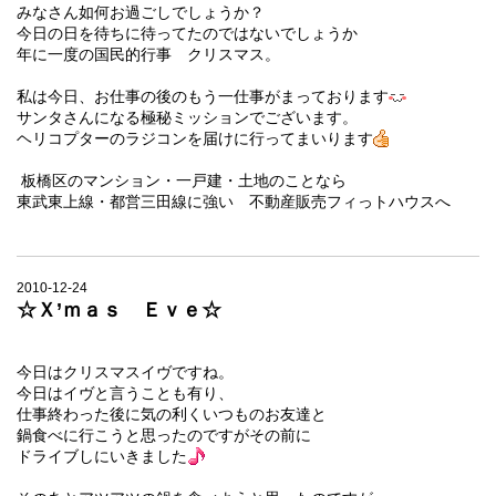
みなさん如何お過ごしでしょうか？
今日の日を待ちに待ってたのではないでしょうか
年に一度の国民的行事 クリスマス。
私は今日、お仕事の後のもう一仕事がまっております
サンタさんになる極秘ミッションでございます。
ヘリコプターのラジコンを届けに行ってまいります
板橋区のマンション・一戸建・土地のことなら
東武東上線・都営三田線に強い 不動産販売フィっトハウスへ
2010-12-24
☆Ｘ’ｍａｓ Ｅｖｅ☆
今日はクリスマスイヴですね。
今日は
イヴ
と言うことも有り、
仕事終わった後に気の利くいつものお友達と
鍋食べに行こうと思ったのですがその前に
ドライブしにいきました