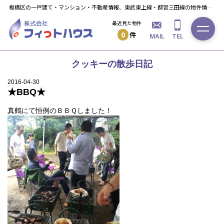
板橋区の一戸建て・マンション・不動産情報、東武東上線・都営三田線の物件情報ならフィっト・ハウスへ！
最近見た物件
0
件
MAIL
TEL
クッキーの散歩日記
2016-04-30
★BBQ★
真鶴にて恒例のＢＢＱしました！