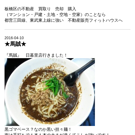
板橋区の不動産 買取り 売却 購入
（マンション・戸建・土地・空地・空家）のことなら
都営三田線、東武東上線に強い 不動産販売フィっトハウスへ
2016-04-10
★馬賊★
『馬賊』 日暮里店行きました！
黒ゴマベース？なのか黒い担々麺！