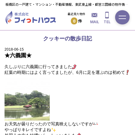
板橋区の一戸建て・マンション・不動産情報、東武東上線・都営三田線の物件情報ならフィっト・ハウスへ！
最近見た物件
0
件
MAIL
TEL
クッキーの散歩日記
2018-06-15
★六義園★
久しぶりに六義園に行ってきました
紅葉の時期にはよく言ってましたが、6月に足を運ぶのは初めて
お天気が曇りだったので写真映えしないですが
やっぱりキレイですよね