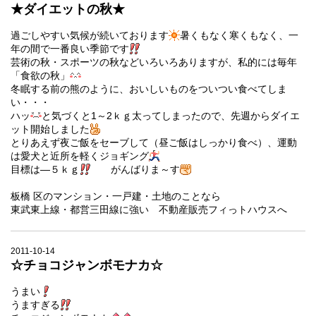
★ダイエットの秋★
過ごしやすい気候が続いております
暑くもなく寒くもなく、一
年の間で一番良い季節です
芸術の秋・スポーツの秋などいろいろありますが、私的には毎年
「食欲の秋」
冬眠する前の熊のように、おいしいものをついつい食べてしま
い・・・
ハッ
と気づくと1～2ｋｇ太ってしまったので、先週からダイエ
ット開始しました
とりあえず夜ご飯をセーブして（昼ご飯はしっかり食べ）、運動
は愛犬と近所を軽くジョギング
目標は―５ｋｇ
がんばりま～す
板橋
区のマンション・
一戸建・土地のことなら
東武東上線・都営三田線に強い 不動産販売フィっトハウスへ
2011-10-14
☆チョコジャンボモナカ☆
うまい
うますぎる