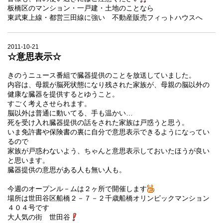
板橋区のマンション・一戸建・土地のことなら
東武東上線・都営三田線に強い 不動産販売フィっトハウスへ
2011-10-21
☆意思表示☆
きのうニュース番組で臓器提供のことを放送していました。
内容は、母親が脳死状態になり残された家族が、母親の脳以外の
健康な臓器を提供するとゆうこと。
すごく考えさせられます。
脳以外は普通に動いてる、手も温かい…
死を受け入れ臓器提供の話をされた家族は戸惑うと思う。
いま免許書や保険書の裏に自分で意思表示できるようになってい
るので
家族が戸惑わないよう、ちゃんと意思表示しておいたほうが良い
と思います。
臓器提供の意思がある人も無い人も。
今週のオープンル－ムは２ヶ所で開催します
場所は世田谷区船橋２－７－２千歳船橋オリンピックマンション
４０４号です
大人気の街 世田谷