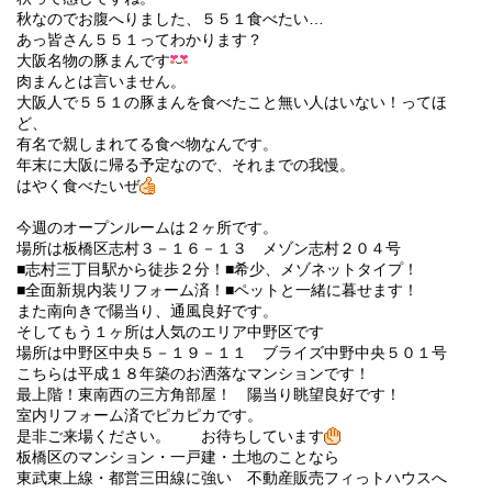
秋なのでお腹へりました、５５１食べたい…
あっ皆さん５５１ってわかります？
大阪名物の豚まんです
肉まんとは言いません。
大阪人で５５１の豚まんを食べたこと無い人はいない！ってほ
ど、
有名で親しまれてる食べ物なんです。
年末に大阪に帰る予定なので、それまでの我慢。
はやく食べたいぜ
今週のオープンルームは２ヶ所です。
場所は板橋区志村３－１６－１３ メゾン志村２０４号
■志村三丁目駅から徒歩２分！■希少、メゾネットタイプ！
■全面新規内装リフォーム済！■ペットと一緒に暮せます！
また南向きで陽当り、通風良好です。
そしてもう１ヶ所は人気のエリア中野区です
場所は中野区中央５－１９－１１ ブライズ中野中央５０１号
こちらは平成１８年築のお洒落なマンションです！
最上階！東南西の三方角部屋！ 陽当り眺望良好です！
室内リフォーム済でピカピカです。
是非ご来場ください。 お待ちしています
板橋区のマンション・一戸建・土地のことなら
東武東上線・都営三田線に強い 不動産販売フィっトハウスへ