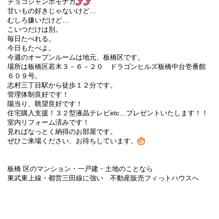
チョコジャンボモナカ
甘いもの好きじゃないけど…
むしろ嫌いだけど…
こいつだけは別。
毎日たべれる。
今日もたべよ。
今週のオープンルームは地元、板橋区です。
場所は板橋区若木３－６－２０ ドラゴンヒルズ板橋中台壱番館
６０９号。
志村三丁目駅から徒歩１２分です。
管理体制良好です！
陽当り、眺望良好です！
住宅購入支援！３２型液晶テレビetc…プレゼントいたします！！
室内リフォーム済みです！
見ればなっとく納得のお部屋です。
ぜひご来場ください、お待ちしています。
板橋
区のマンション・
一戸建・土地のことなら
東武東上線・都営三田線に強い 不動産販売フィっトハウスへ