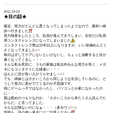
2011-10-23
★目の話★
最近、視力がどんどん悪くなってしまったようなので、眼科へ検
診へ行きました
視力検査をしたところ、乱視が進んできてしまい、右目だけ乱視
用コンタクトレンズになってしまいました
コンタクトレンズ歴は15年以上になりますが、いい加減めんどく
さくなってきました
毎日はずしてケアしないといけないし、ちょっと油断すると目が
痛くなってくるし・・・
そんな私を尻目に、うちの家族は私以外みんな視力が良く、メガ
ネにもコンタクトにも縁遠い・・・
ほんとに目が良い人がうらやまし～
でも、姉妹とは小さいころから同じような生活しているのに、ど
うして視力に差がでてくるのか不思議です。
特にゲームっ子ではなかったし、パソコンとか家になかったの
に・・・
親は慰めのつもりなのか、「小さいころから本たくさん読んでた
からだ」と言ってました。
そんな記憶ないのになぁ・・・（多分ウソ
）
皆様も、目の使い過ぎにはご注意ください