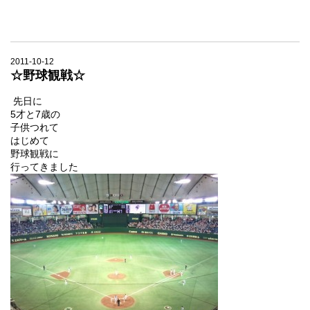
2011-10-12
☆野球観戦☆
先日に
5才と7歳の
子供つれて
はじめて
野球観戦に
行ってきました