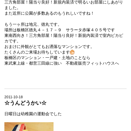
三方角部屋！陽当り良好！新規内装済で明るいお部屋にしあがり
ました。
また近所に公園が多数あるのもうれしいですね！
もう一ヶ所は地元、徳丸です。
場所は板橋区徳丸４－１７－９ サラータ赤塚４０５号です
東南西向き！三方角部屋！陽当り良好！新規内装済で室内ピカピ
カです。
おまけに外観がとてもお洒落なマンションです。
たくさんのご来場お待ちしています
板橋区のマンション・一戸建・土地のことなら
東武東上線・都営三田線に強い 不動産販売フィっトハウスへ
2011-10-18
☆うんどうかい☆
日曜日は幼稚園の運動会でした