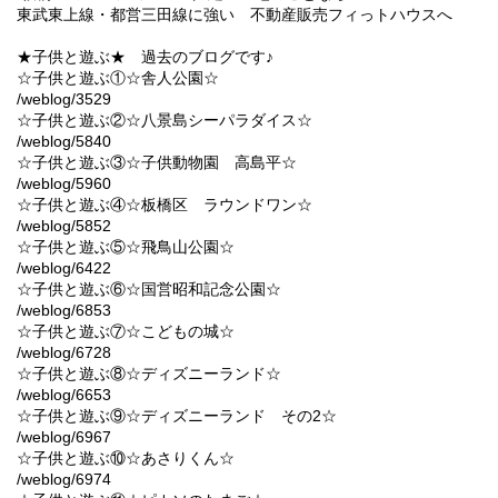
東武東上線・都営三田線に強い 不動産販売フィっトハウスへ
★子供と遊ぶ★ 過去のブログです♪
☆子供と遊ぶ①☆舎人公園☆
/weblog/3529
☆子供と遊ぶ②☆八景島シーパラダイス☆
/weblog/5840
☆子供と遊ぶ③☆子供動物園 高島平☆
/weblog/5960
☆子供と遊ぶ④☆板橋区 ラウンドワン☆
/weblog/5852
☆子供と遊ぶ⑤☆飛鳥山公園☆
/weblog/6422
☆子供と遊ぶ⑥☆国営昭和記念公園☆
/weblog/6853
☆子供と遊ぶ⑦☆こどもの城☆
/weblog/6728
☆子供と遊ぶ⑧☆ディズニーランド☆
/weblog/6653
☆子供と遊ぶ⑨☆ディズニーランド その2☆
/weblog/6967
☆子供と遊ぶ⑩☆あさりくん☆
/weblog/6974