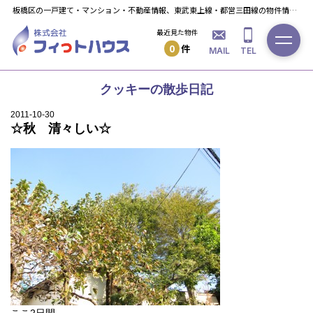
板橋区の一戸建て・マンション・不動産情報、東武東上線・都営三田線の物件情報ならフィっト・ハウスへ！
最近見た物件
0
件
MAIL
TEL
クッキーの散歩日記
2011-10-30
☆秋 清々しい☆