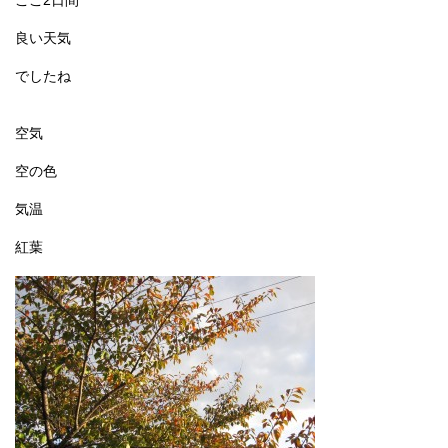
ここ2日間
良い天気
でしたね
空気
空の色
気温
紅葉