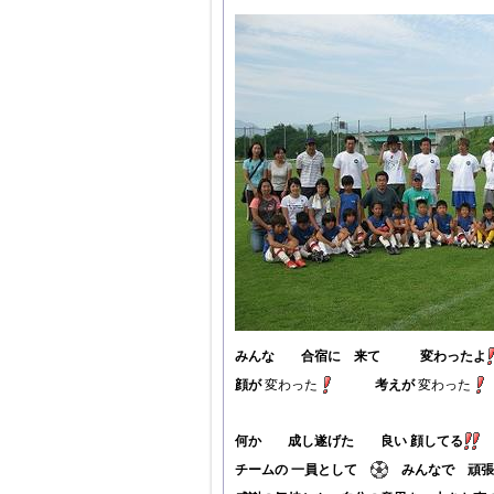
みんな 合宿に 来て 変わったよ
顔が
変わった
考えが
変わった
何か 成し遂げた 良い 顔してる
チームの 一員として
みんなで 頑張