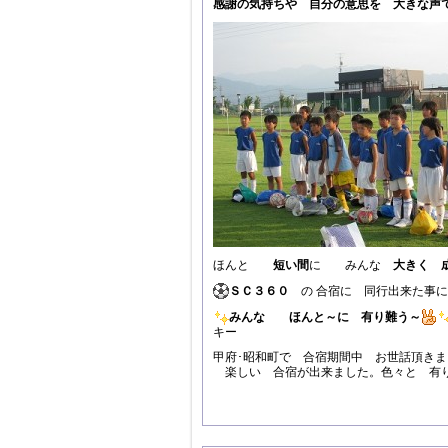
感謝の気持ちや 自分の意思を 大きな声
ほんと
短い間
に みんな
大きく 
ＳＣ３６０
の 合宿に 同行出来た事
みんな ほんと～に 有り難う～
キー
甲府･昭和町で 合宿期間中 お世話頂き
楽しい 合宿が出来ました。色々と 有