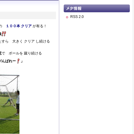
RSS 2.0
の
１００本 クリア
が有る！
負
ら 大きく クリア し続ける
死
で ボールを 蹴り続ける
がんばれー
」