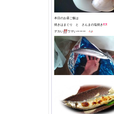
本日のお昼ご飯は
焼きはまぐり と さんまの塩焼き
デカい
ウマいーーー