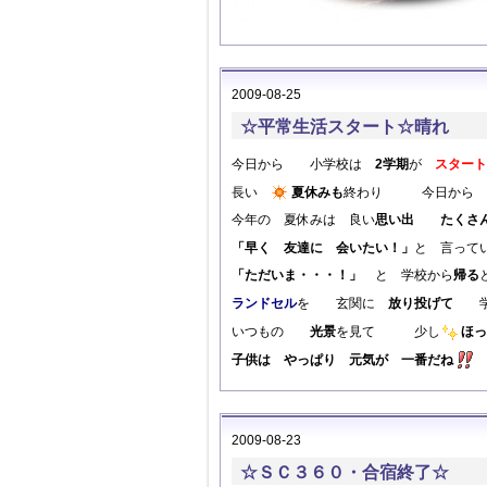
2009-08-25
☆平常生活スタート☆晴れ
今日から 小学校は
2学期
が
スタート
長い
夏休みも
終わり 今日から い
今年の 夏休みは 良い
思い出
たくさ
「早く 友達に 会いたい！」
と 言って
「ただいま・・・！」
と 学校から
帰る
ランドセル
を 玄関に
放り投げて
いつもの
光景
を見て 少し
ほっ
子供は やっぱり 元気が 一番だね
2009-08-23
☆ＳＣ３６０・合宿終了☆