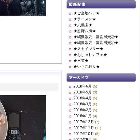
★ご当地ベア★
★ラーメン★
★六義園★
★忍野八海★
★鳴沢氷穴・富岳風穴②★
★鳴沢氷穴・富岳風穴①★
★スカイツリー★
★おしゃれカフェ★
★三笠★
★いちご狩り★
2018年6月
(5)
2018年5月
(3)
2018年4月
(5)
2018年3月
(6)
2018年2月
(5)
2018年1月
(4)
2017年12月
(7)
2017年11月
(11)
2017年10月
(5)
2017年9月
(6)