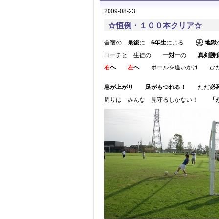
2009-08-23
☆恒例・１００本クリア☆
合宿の
最後
に
6年生
による
地獄
コーチと 生徒の
一対一
の
真剣勝
右
へ
左
へ
ボールを追いかけ ひたす
息が上がり 足がもつれる！
ただ
必
周りは みんな 見守るしかない！
「