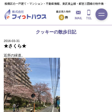
板橋区の一戸建て・マンション・不動産情報、東武東上線・都営三田線の物件情報ならフィっト・ハウスへ！
最近見た物件
0
件
MAIL
TEL
クッキーの散歩日記
2016-03-31
★さくら★
近所の緑道。