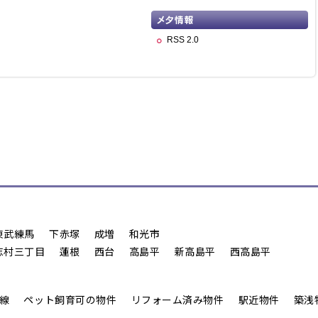
RSS 2.0
東武練馬
下赤塚
成増
和光市
志村三丁目
蓮根
西台
高島平
新高島平
西高島平
線
ペット飼育可の物件
リフォーム済み物件
駅近物件
築浅