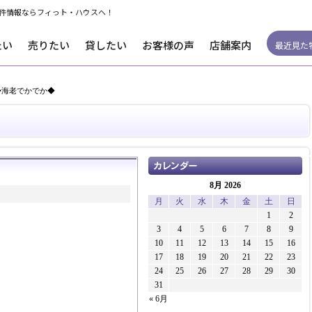
件情報ならフィっト・ハウスへ！
たい
売りたい
貸したい
お客様の声
店舗案内
最近見た
◆海老でかでか◆
8月 2026
月
火
水
木
金
土
日
1
2
3
4
5
6
7
8
9
10
11
12
13
14
15
16
17
18
19
20
21
22
23
24
25
26
27
28
29
30
31
« 6月