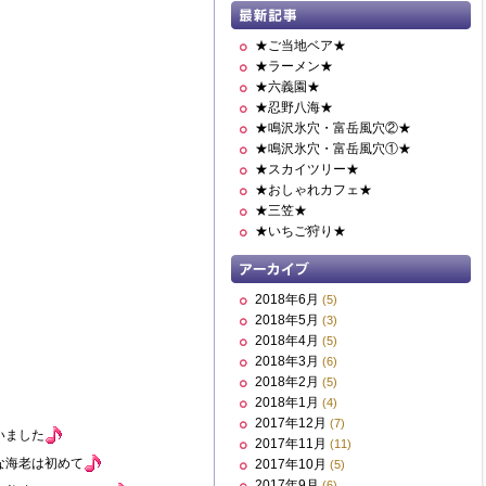
★ご当地ベア★
★ラーメン★
★六義園★
★忍野八海★
★鳴沢氷穴・富岳風穴②★
★鳴沢氷穴・富岳風穴①★
★スカイツリー★
★おしゃれカフェ★
★三笠★
★いちご狩り★
2018年6月
(5)
2018年5月
(3)
2018年4月
(5)
2018年3月
(6)
2018年2月
(5)
2018年1月
(4)
2017年12月
(7)
いました
2017年11月
(11)
な海老は初めて
2017年10月
(5)
2017年9月
(6)