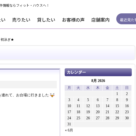
件情報ならフィっト・ハウスへ！
たい
売りたい
貸したい
お客様の声
店舗案内
最近見た
★初泳ぎ★
8月 2026
月
火
水
木
金
土
日
1
2
を連れて、お台場に行きました
3
4
5
6
7
8
9
10
11
12
13
14
15
16
17
18
19
20
21
22
23
24
25
26
27
28
29
30
31
« 6月