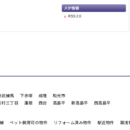
RSS 2.0
東武練馬
下赤塚
成増
和光市
志村三丁目
蓮根
西台
高島平
新高島平
西高島平
線
ペット飼育可の物件
リフォーム済み物件
駅近物件
築浅