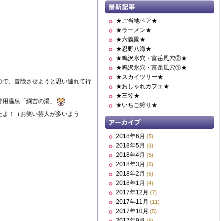
★ご当地ベア★
★ラーメン★
★六義園★
★忍野八海★
★鳴沢氷穴・富岳風穴②★
★鳴沢氷穴・富岳風穴①★
★スカイツリー★
ので、冒険させようと思い連れて行
★おしゃれカフェ★
★三笠★
専用温泉「綱吉の湯」
★いちご狩り★
たよ！（お笑い芸人が多いよう
2018年6月
(5)
2018年5月
(3)
2018年4月
(5)
2018年3月
(6)
2018年2月
(5)
2018年1月
(4)
2017年12月
(7)
2017年11月
(11)
2017年10月
(5)
2017年9月
(6)