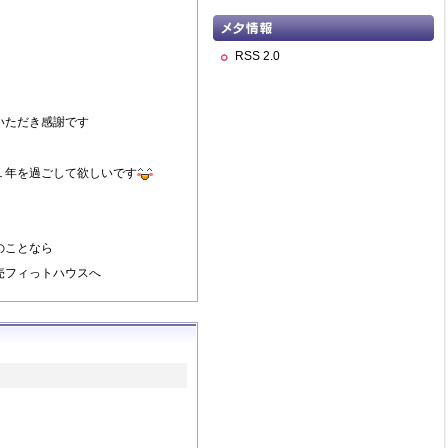
RSS 2.0
いただき感謝です
１年を過ごして欲しいです
のことなら
売フィっトハウスへ