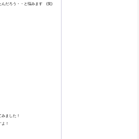
んだろう・・と悩みます (笑)
てみました！
すよ！