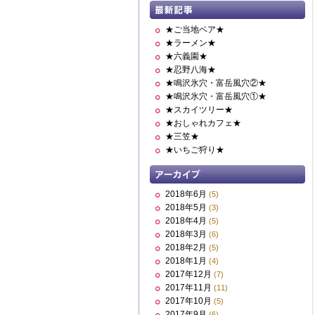
★ご当地ベア★
★ラーメン★
★六義園★
★忍野八海★
★鳴沢氷穴・富岳風穴②★
★鳴沢氷穴・富岳風穴①★
★スカイツリー★
★おしゃれカフェ★
★三笠★
★いちご狩り★
2018年6月
(5)
2018年5月
(3)
2018年4月
(5)
2018年3月
(6)
2018年2月
(5)
2018年1月
(4)
2017年12月
(7)
2017年11月
(11)
2017年10月
(5)
2017年9月
(6)