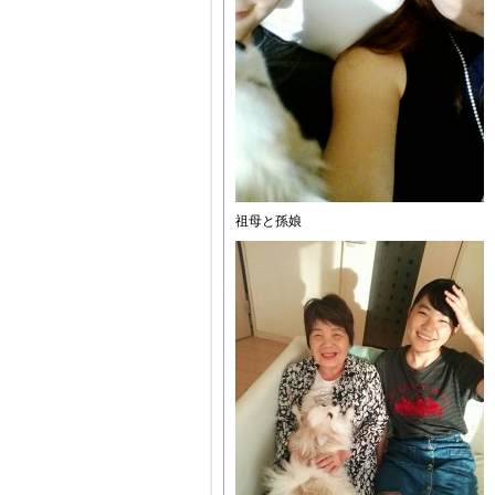
祖母と孫娘