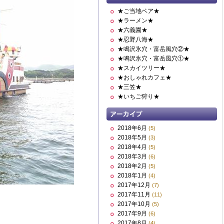
★ご当地ベア★
★ラーメン★
★六義園★
★忍野八海★
★鳴沢氷穴・富岳風穴②★
★鳴沢氷穴・富岳風穴①★
★スカイツリー★
★おしゃれカフェ★
★三笠★
★いちご狩り★
2018年6月
(5)
2018年5月
(3)
2018年4月
(5)
2018年3月
(6)
2018年2月
(5)
2018年1月
(4)
2017年12月
(7)
2017年11月
(11)
2017年10月
(5)
2017年9月
(6)
2017年8月
(4)