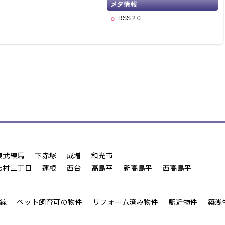
RSS 2.0
東武練馬
下赤塚
成増
和光市
志村三丁目
蓮根
西台
高島平
新高島平
西高島平
線
ペット飼育可の物件
リフォーム済み物件
駅近物件
築浅