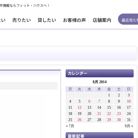
件情報ならフィっト・ハウスへ！
たい
売りたい
貸したい
お客様の声
店舗案内
最近見た
8月 2014
月
火
水
木
金
土
日
1
2
3
4
5
6
7
8
9
10
11
12
13
14
15
16
17
18
19
20
21
22
23
24
25
26
27
28
29
30
31
« 7月
9月 »