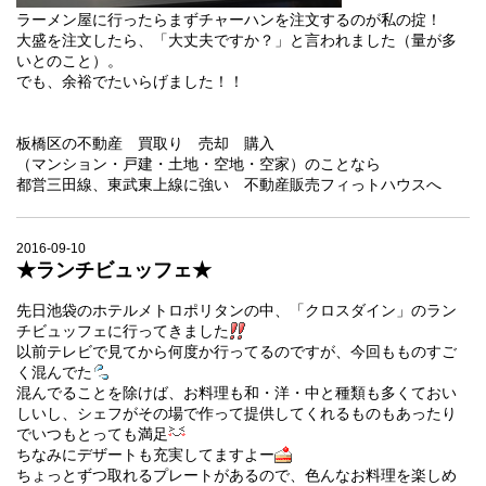
ラーメン屋に行ったらまずチャーハンを注文するのが私の掟！
大盛を注文したら、「大丈夫ですか？」と言われました（量が多
いとのこと）。
でも、余裕でたいらげました！！
板橋区の不動産 買取り 売却 購入
（マンション・戸建・土地・空地・空家）のことなら
都営三田線、東武東上線に強い 不動産販売フィっトハウスへ
2016-09-10
★ランチビュッフェ★
先日池袋のホテルメトロポリタンの中、「クロスダイン」のラン
チビュッフェに行ってきました
以前テレビで見てから何度か行ってるのですが、今回もものすご
く混んでた
混んでることを除けば、お料理も和・洋・中と種類も多くておい
しいし、シェフがその場で作って提供してくれるものもあったり
でいつもとっても満足
ちなみにデザートも充実してますよー
ちょっとずつ取れるプレートがあるので、色んなお料理を楽しめ