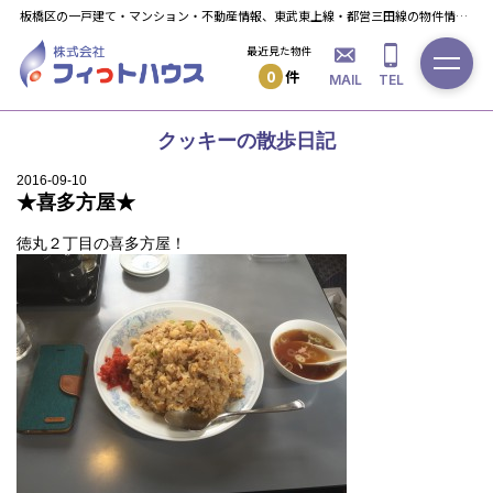
板橋区の一戸建て・マンション・不動産情報、東武東上線・都営三田線の物件情報ならフィっト・ハウスへ！
最近見た物件
0
件
MAIL
TEL
クッキーの散歩日記
2016-09-10
★喜多方屋★
徳丸２丁目の喜多方屋！