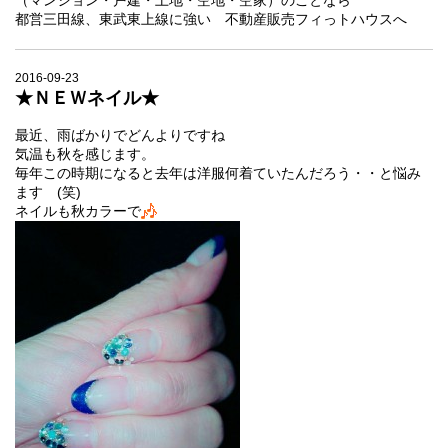
（マンション・戸建・土地・空地・空家）のことなら
都営三田線、東武東上線に強い 不動産販売フィっトハウスへ
2016-09-23
★ＮＥＷネイル★
最近、雨ばかりでどんよりですね
気温も秋を感じます。
毎年この時期になると去年は洋服何着ていたんだろう・・と悩み
ます (笑)
ネイルも秋カラーで