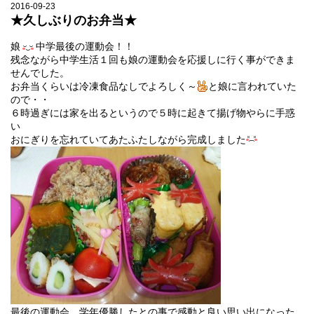
2016-09-23
★久しぶりのお弁当★
娘
中学最後の運動会！！
残念ながら中学生活１回も娘の運動会を応援しに行く事ができま
せんでした。
お弁当くらいは冷凍食品なしでよろしく～
と娘に言われていた
ので・・
６時過ぎには家を出るというので５時に起きて揚げ物やらに手惑
い
おにぎりを忘れていてあたふたしながら完成しました
最後の運動会、学年優勝したとの事で感動と良い思い出になった